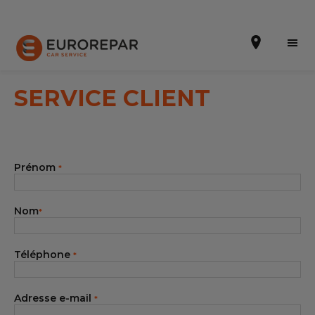
SERVICE CLIENT
Prendre un rendez-vous
Prénom
*
Notre enseigne
Nos promotions
Nom
*
Notre actualité
Téléphone
*
Nos prestations
Notre gamme de pièces
Adresse e-mail
*