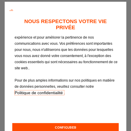
Contactez nous
→
Votre garage
*
Tous les garages
NOUS RESPECTONS VOTRE VIE
PRIVÉE
Type de demande
Nous utilisons les cookies pour vous apporter la meilleure
Intégrer le réseau
expérience et pour améliorer la pertinence de nos
communications avec vous. Vos préférences sont importantes
Objet de votre message
*
pour nous, nous n'utiliserons que les données pour lesquelles
vous nous avez donné votre consentement, à l'exception des
cookies essentiels qui sont nécessaires au fonctionnement de ce
Votre message
*
site web..
Pour de plus amples informations sur nos politiques en matière
de données personnelles, veuillez consulter notre
Politique de confidentialité
.
Si vous souhaitez obtenir des informations sur
EUROREPAR CAR SERVICE ou être contacté par notre
CONFIGURER
service Relation Clientèle, nous vous invitons à