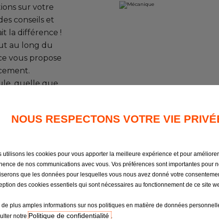
ions sur votre
des conseils et
t la différence !
out au long du
ice vous propose
acement.
ule, quelle que
niques importantes
vitesse,
NOUS RESPECTONS VOTRE VIE PRIVÉ
ur, circuit de
 électronique
 utilisons les cookies pour vous apporter la meilleure expérience et pour améliorer
également équipé
inence de nos communications avec vous. Vos préférences sont importantes pour 
agnostic
iliserons que les données pour lesquelles vous nous avez donné votre consentemen
pour rechercher
ception des cookies essentiels qui sont nécessaires au fonctionnement de ce site we
isposition sont de
 de plus amples informations sur nos politiques en matière de données personnelle
nt formés aux
Politique de confidentialité
ulter notre
.