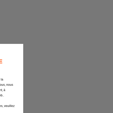
E
 la
nous, nous
t, à
b..
s, veuillez