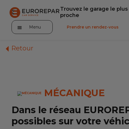
Trouvez le garage le plus
proche
Menu
Prendre un rendez-vous
Retour
Notre enseigne
Nos promotions
MÉCANIQUE
Notre actualité
Dans le réseau EUROREPA
Nos prestations
possibles sur votre véhi
Notre gamme de pièces